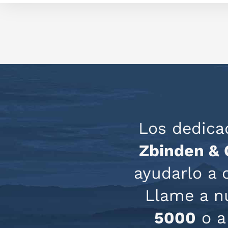
Los dedica
Zbinden & 
ayudarlo a 
Llame a nu
5000
o a