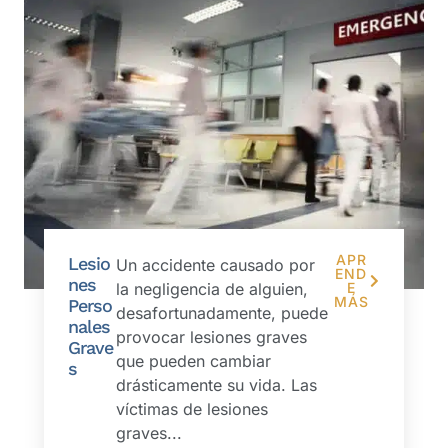
APR
Lesio
Un accidente causado por
END
nes
la negligencia de alguien,
E
MÁS
Perso
desafortunadamente, puede
nales
provocar lesiones graves
Grave
que pueden cambiar
s
drásticamente su vida. Las
víctimas de lesiones
graves...