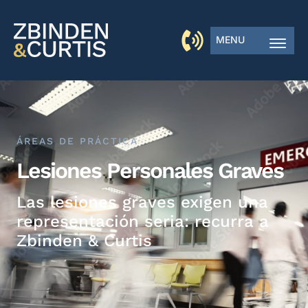
MENU
ÁREAS DE PRÁCTICA
Lesiones Personales Graves
Las lesiones graves exigen una
representación seria: recurra a
Zbinden & Curtis