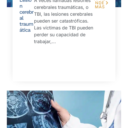
A veces llamadas lesiones
NDE
n
cerebrales traumáticas, o
MÁS
cerebr
TBI, las lesiones cerebrales
al
pueden ser catastróficas.
traum
Las víctimas de TBI pueden
ática
perder su capacidad de
trabajar,...