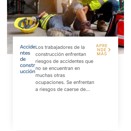
APRE
Accide
Los trabajadores de la
NDE
ntes
construcción enfrentan
MÁS
de
riesgos de accidentes que
constr
no se encuentran en
ucción
muchas otras
ocupaciones. Se enfrentan
a riesgos de caerse de...