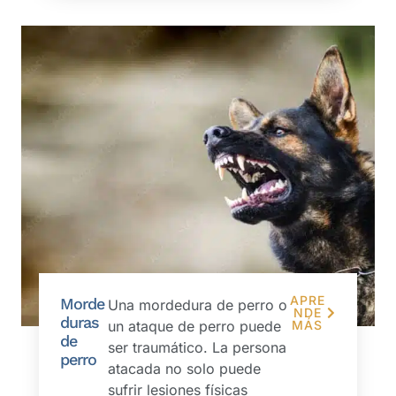
APRE
Morde
Una mordedura de perro o
NDE
duras
un ataque de perro puede
MÁS
de
ser traumático. La persona
perro
atacada no solo puede
sufrir lesiones físicas